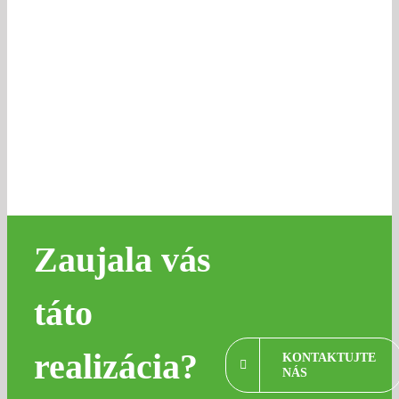
Šajdíkové
Humence
Zaujala vás
táto
realizácia?
KONTAKTUJTE
NÁS