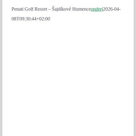
Penati Golf Resort – Šajdíkové Humence
ondrej
2026-04-
08T09:30:44+02:00
Penati Golf
Resort –