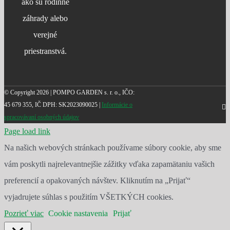
ako sú rodinné
záhrady alebo
verejné
priestranstvá.
© Copyright
2026 | POMPO GARDEN s. r. o., IČO:
45 679 355, IČ DPH: SK2023090025 |
Informácie o
F
spracovávaní osobných údajov
Page load link
Na našich webových stránkach používame súbory cookie, aby sme
vám poskytli najrelevantnejšie zážitky vďaka zapamätaniu vašich
preferencií a opakovaných návštev. Kliknutím na „Prijať“
vyjadrujete súhlas s použitím VŠETKÝCH cookies.
Pozrieť viac
Cookie nastavenia
Prijať