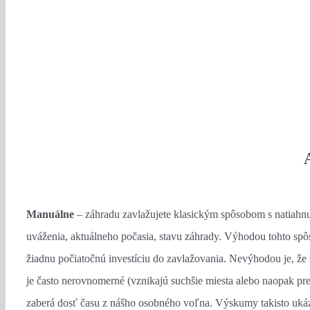
Manuálne
– záhradu zavlažujete klasickým spôsobom s natiahn
uváženia, aktuálneho počasia, stavu záhrady. Výhodou tohto spô
žiadnu počiatočnú investíciu do zavlažovania. Nevýhodou je, ž
je často nerovnomerné (vznikajú suchšie miesta alebo naopak p
zaberá dosť času z nášho osobného voľna. Výskumy takisto ukáza