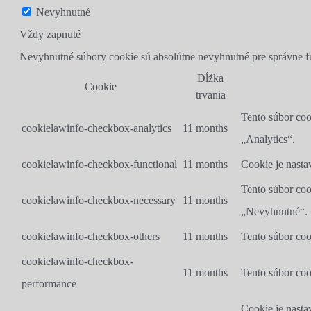
Nevyhnutné
Vždy zapnuté
Nevyhnutné súbory cookie sú absolútne nevyhnutné pre správne f
Dĺžka
Cookie
trvania
Tento súbor coo
cookielawinfo-checkbox-analytics
11 months
„Analytics“.
cookielawinfo-checkbox-functional
11 months
Cookie je nast
Tento súbor coo
cookielawinfo-checkbox-necessary
11 months
„Nevyhnutné“.
cookielawinfo-checkbox-others
11 months
Tento súbor coo
cookielawinfo-checkbox-
11 months
Tento súbor co
performance
Cookie je nasta