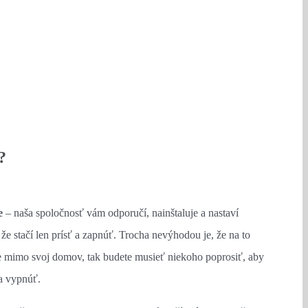
?
e
– naša spoločnosť vám odporučí, nainštaluje a nastaví
e stačí len prísť a zapnúť. Trocha nevýhodou je, že na to
e mimo svoj domov, tak budete musieť niekoho poprosiť, aby
a vypnúť.