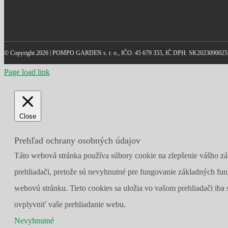
© Copyright
2026 | POMPO GARDEN s. r. o., IČO: 45 679 355, IČ DPH: SK2023090025
Page load link
Close
Prehľad ochrany osobných údajov
Táto webová stránka používa súbory cookie na zlepšenie vášho zá
prehliadači, pretože sú nevyhnutné pre fungovanie základných fun
webovú stránku. Tieto cookies sa uložia vo vašom prehliadači iba
ovplyvniť vaše prehliadanie webu.
Nevyhnutné