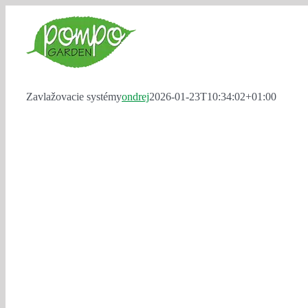
Skip
to
content
Zavlažovacie systémy
ondrej
2026-01-23T10:34:02+01:00
Zavlažovacie