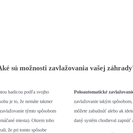
Aké sú možnosti zavlažovania vašej záhrady
utou hadicou podľa svojho
Poloautomatické zavlažovani
sobu je to, že nemáte takmer
zavlažovanie takým spôsobom, ž
e zavlažovanie týmto spôsobom
môžete zabudnúť alebo ak idet
remáčané miesta). Okrem toho
daný systém chodieval zapnúť 
li, že pri tomto spôsobe