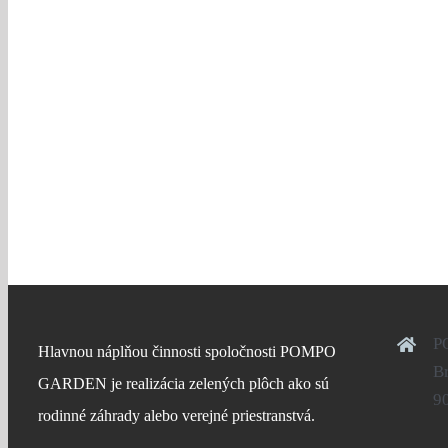
Veľmi dobrý a in
Veľmi rýchle
ktoré dávali zmy
P
Hlavnou náplňou činnosti spoločnosti POMPO
B
GARDEN je realizácia zelených plôch ako sú
9
rodinné záhrady alebo verejné priestranstvá.