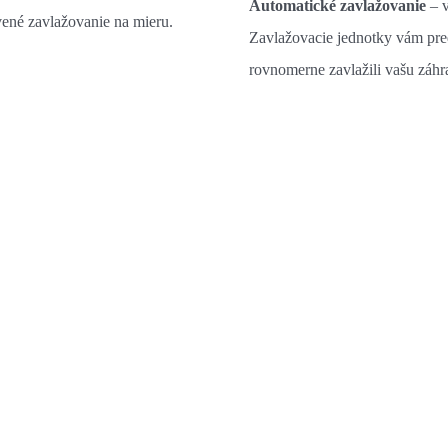
Automatické zavlažovanie
– v
ené zavlažovanie na mieru.
Zavlažovacie jednotky vám pre
rovnomerne zavlažili vašu záhra
Niektoré z našich referenci
Vyberáme vyjadrenia niektorých našich klientov